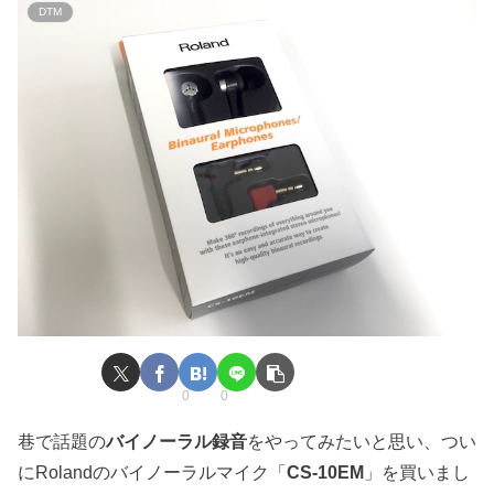
DTM
0
0
巷で話題の
バイノーラル録音
をやってみたいと思い、つい
にRolandのバイノーラルマイク「
CS-10EM
」を買いまし