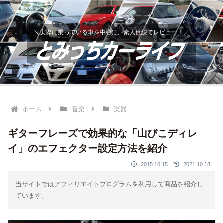
＼実際に乗っている車を中心に、素人目線でレビュー！／
ホーム
音楽
楽器
ギターフレーズで効果的な「山びこディレ
イ」のエフェクター設定方法を紹介
2015.10.15
2021.10.18
当サイトではアフィリエイトプログラムを利用して商品を紹介し
ています。