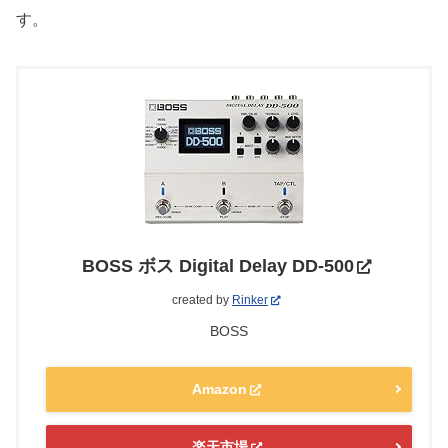
す。
BOSS ボス Digital Delay DD-500
created by
Rinker
BOSS
Amazon
楽天市場