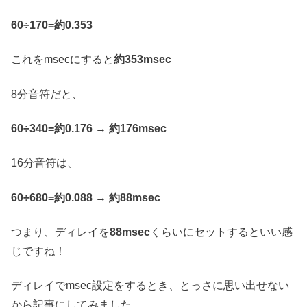
60÷170=約0.353
これをmsecにすると
約353msec
8分音符だと、
60÷340=約0.176
→
約176msec
16分音符は、
60÷680=約0.088
→
約88msec
つまり、ディレイを
88msec
くらいにセットするといい感
じですね！
ディレイでmsec設定をするとき、とっさに思い出せない
から記事にしてみました。